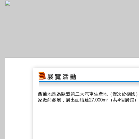
西葡地區為歐盟第二大汽車生產地（僅次於德國），年
家廠商參展，展出面積達27,000m²（共4個展館）